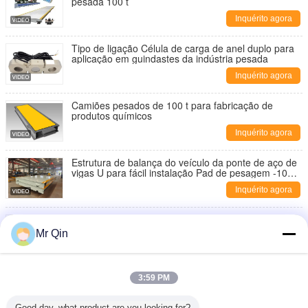
pesada 100 t
Inquérito agora
Tipo de ligação Célula de carga de anel duplo para
aplicação em guindastes da indústria pesada
Inquérito agora
Camiões pesados de 100 t para fabricação de
produtos químicos
Inquérito agora
Estrutura de balança do veículo da ponte de aço de
vigas U para fácil instalação Pad de pesagem -10C
50C
Inquérito agora
Balança de caminhão pesado de 12 polegadas à
prova de choque para estação de pedágio
Mr Qin
Inquérito agora
Balança de eixo portátil, Sistema de pesagem em
3:59 PM
movimento, Balanças com indicador sem fio
Inquérito agora
Good day, what product are you looking for?